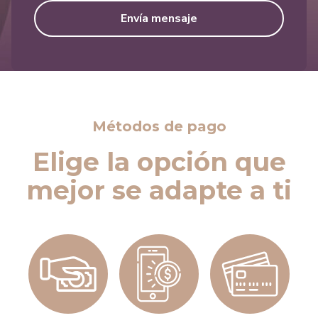
Envía mensaje
Métodos de pago
Elige la opción que
mejor se adapte a ti