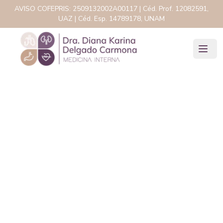
AVISO COFEPRIS:
2509132002A00117
| Céd. Prof.
12082591,
UAZ
| Céd. Esp.
14789178, UNAM
Enfermedades
tiroideas