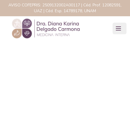
AVISO COFEPRIS:
2509132002A00117
| Céd. Prof.
12082591,
UAZ
| Céd. Esp.
14789178, UNAM
Electrocardiograma
(ECG)