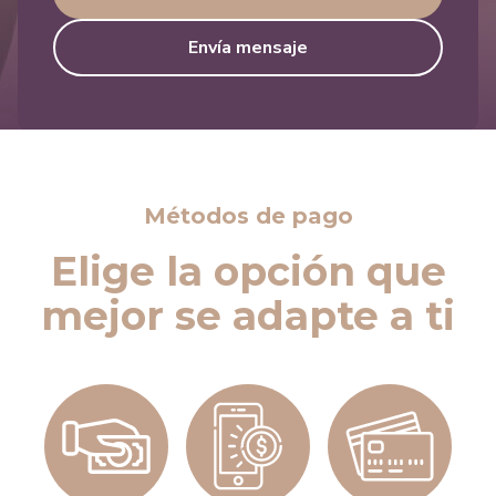
Envía mensaje
Métodos de pago
Elige la opción que
mejor se adapte a ti