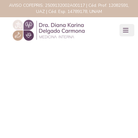
AVISO COFEPRIS:
2509132002A00117
| Céd. Prof.
12082591,
UAZ
| Céd. Esp.
14789178, UNAM
Dificultad respiratoria