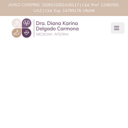
AVISO COFEPRIS:
2509132002A00117
| Céd. Prof.
12082591,
UAZ
| Céd. Esp.
14789178, UNAM
Tos persistente