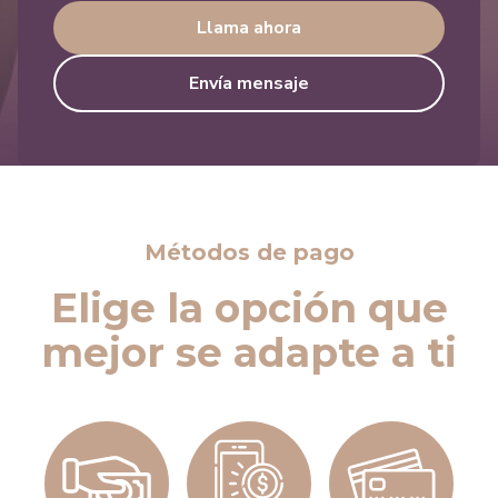
Llama ahora
Envía mensaje
Métodos de pago
Elige la opción que
mejor se adapte a ti